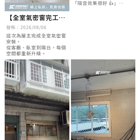
「隔音效果很好 👍」
「後陽台煥然一新，作品很
有成熟質感！」
【全室氣密窗完工】
讓家的質感一次到位
發佈：2026/08/06
這次為屋主完成全室氣密窗
安裝，
從客廳、臥室到陽台，每個
空間都重新升級。