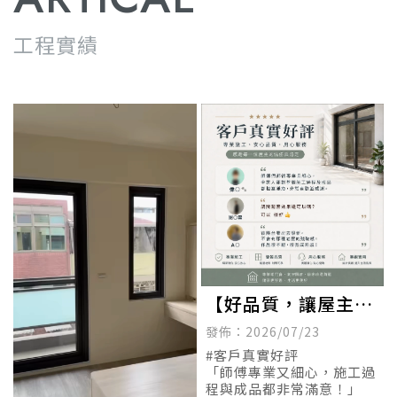
工程實績
【好品質，讓屋主親
自替我們說話 ⭐】
發佈：2026/07/23
#客戶真實好評
「師傅專業又細心，施工過
程與成品都非常滿意！」