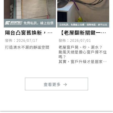
陽台凸窗舊換新，只
【老屋翻新關鍵一
需一天！
步，窗戶全面升級】
發佈：2026/07/17
發佈：2026/07/01
打造滴水不漏的靜謐空間
老屋窗戶晃、吵、漏水？
颱風天總是擔心窗戶撐不住
嗎？
其實，窗戶升級才是居家質
感與安全最關鍵的一步。
查看更多